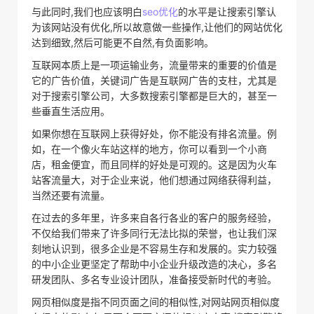
与此同时,我们也应该明白
seo优化
的水平是让搜索引擎认
为该网站没有优化,所以故意做一些操作,让他们的网站优化
达到细致,然后可能更不自然,有负面影响。
互联网本质上是一项运输业务，流量带来的重要的价值是
它的广告价值，关键词广告是互联网广告的支柱，尤其是
对于搜索引擎公司，大多数搜索引擎都是巨大的，甚至一
些垂直生活应用。
如果你想在互联网上获得好处，你不能没有排名流量。例
如，在一个像火车站这样的地方，你可以看到一个小商
店，租金便宜，而且同样的好处是可观的。这是因为火车
站客流量大，对于企业来说，他们想通过网络获得利益，
当然还要有流量。
在过去的多年里，许多来自各行各业的客户的服务经验，
不仅给我们带来了许多同行无法比拟的荣誉，也让我们深
刻地认识到，很多企业是不容易生存和发展的。实力较强
的中小企业更坚定了帮助中小企业升级改造的决心，多名
研发团队、多名专业设计团队，准备接受新时代的考验。
网页相似度是指不同页面之间的相似性,对网站网页相似度