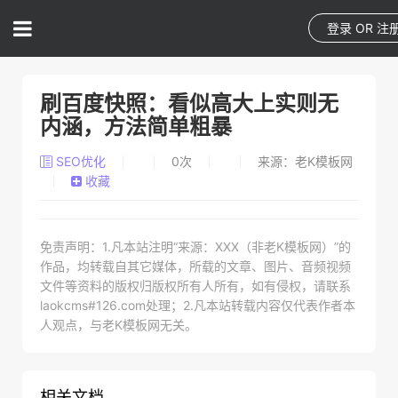
登录
OR
注
刷百度快照：看似高大上实则无
内涵，方法简单粗暴
SEO优化
0
次
来源：老K模板网
收藏
免责声明：1.凡本站注明“来源：XXX（非老K模板网）”的
作品，均转载自其它媒体，所载的文章、图片、音频视频
文件等资料的版权归版权所有人所有，如有侵权，请联系
laokcms#126.com处理；2.凡本站转载内容仅代表作者本
人观点，与老K模板网无关。
相关文档