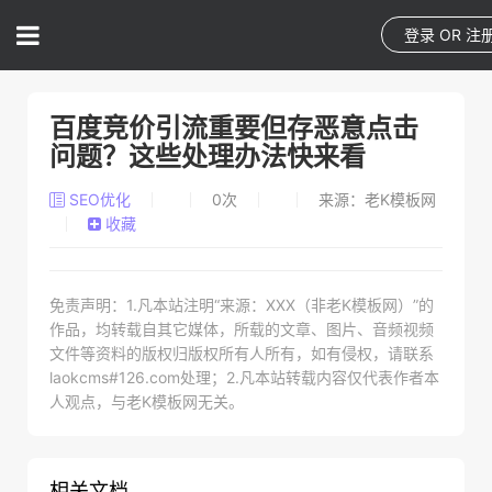
登录
OR
注
百度竞价引流重要但存恶意点击
问题？这些处理办法快来看
SEO优化
0
次
来源：老K模板网
收藏
免责声明：1.凡本站注明“来源：XXX（非老K模板网）”的
作品，均转载自其它媒体，所载的文章、图片、音频视频
文件等资料的版权归版权所有人所有，如有侵权，请联系
laokcms#126.com处理；2.凡本站转载内容仅代表作者本
人观点，与老K模板网无关。
相关文档