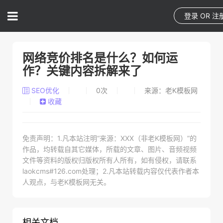
登录
OR
注
网络竞价排名是什么？如何运
作？关键内容拆解来了
SEO优化
0
次
来源：老K模板网
收藏
免责声明：1.凡本站注明“来源：XXX（非老K模板网）”的
作品，均转载自其它媒体，所载的文章、图片、音频视频
文件等资料的版权归版权所有人所有，如有侵权，请联系
laokcms#126.com处理；2.凡本站转载内容仅代表作者本
人观点，与老K模板网无关。
相关文档