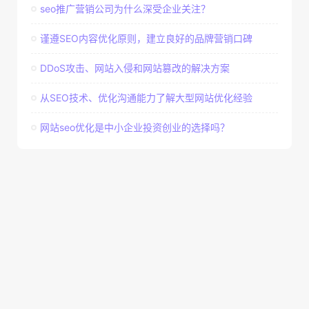
seo推广营销公司为什么深受企业关注？
谨遵SEO内容优化原则，建立良好的品牌营销口碑
DDoS攻击、网站入侵和网站篡改的解决方案
从SEO技术、优化沟通能力了解大型网站优化经验
网站seo优化是中小企业投资创业的选择吗？
Copyright © 2026 © 老K模板网 ✪ 版权所有
赣ICP备20009342号